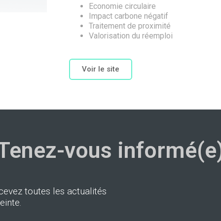
Economie circulaire
Impact carbone négatif
Traitement de proximité
Valorisation du réemploi
Voir le site
Tenez-vous informé(e
cevez toutes les actualités
einte.