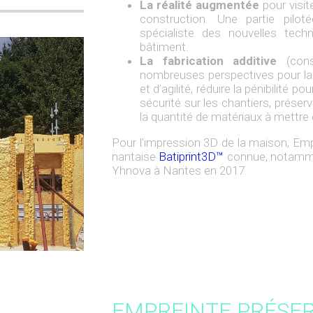
La réalité augmentée
pour visit
construction. Une partie pilot
spécialiste des nouvelles tech
bâtiment.
La fabrication additive
(con
nombreuses perspectives pour la c
et d’agilité, réduire la pénibilité 
sécurité sur les chantiers, préser
la quantité de matériaux à mettre
Pour l’impression 3D de la maison, Empr
nantaise
Batiprint3D™
connue, notamment
Yhnova à Nantes en 2017.
EMPREINTE PRÉSE