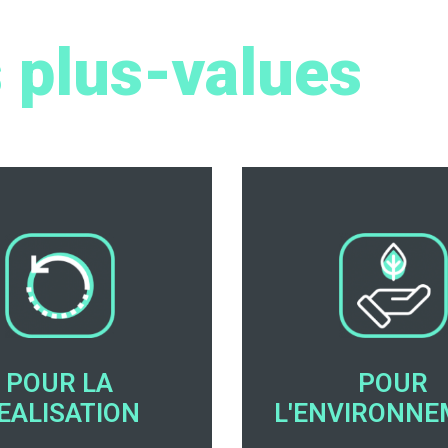
 plus-values
POUR LA
POUR
EALISATION
L'ENVIRONN