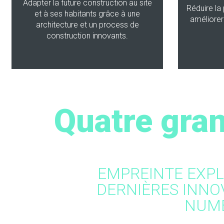
Adapter la future construction au site
Réduire la 
et à ses habitants grâce à une
améliorer 
architecture et un process de
construction innovants.
Quatre gran
EMPREINTE EXPL
DERNIÈRES INNO
NUM