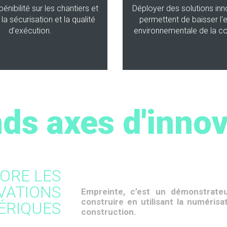
pénibilité sur les chantiers et
Déployer des solutions inn
la sécurisation et la qualité
permettent de baisser l'
d’exécution.
environnementale de la co
ds axes d'inno
ORE LES
VATIONS
Empreinte, c’est un démonstrate
construire en utilisant la numérisa
ÉRIQUES
construction.