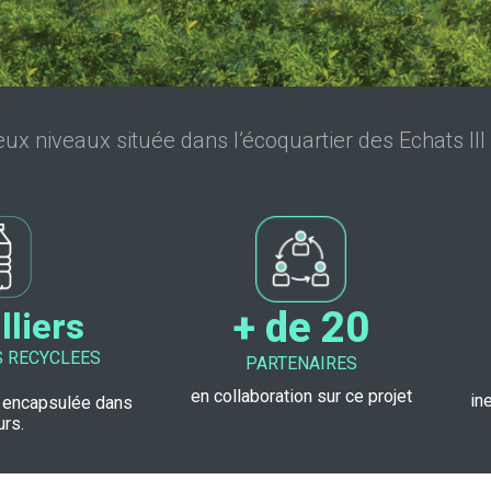
x niveaux située dans l’écoquartier des Echats III
+ de 20
lliers
S RECYCLEES
PARTENAIRES
en collaboration sur ce projet
in
 encapsulée dans
urs.