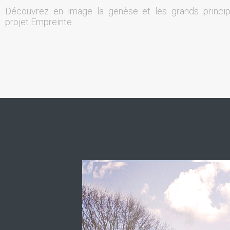
Découvrez en image la genèse et les grands princi
projet Empreinte.