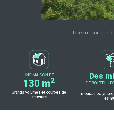
Une maison sur deu
Des mi
UNE MAISON DE
2
130 m
DE BOUTEILLE
Grands volumes et courbes de
= mousse polymère
structure
les m