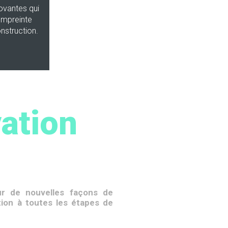
ovantes qui
empreinte
nstruction.
vation
ur de nouvelles façons de
tion à toutes les étapes de