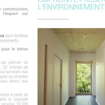
L’ENVIRONNEMENT
 construction,
 l’impact sur
ova
pour réutiliser
avoisinants.
 pour le béton
qui permet de
e, 20 tonnes de
our produire des
saire au chantier
uveau béton bas
duite à partir de
dans le procédé
e recycler 13 000